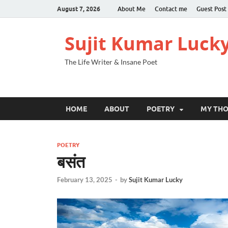
August 7, 2026
About Me
Contact me
Guest Post
Sujit Kumar Luck
The Life Writer & Insane Poet
HOME
ABOUT
POETRY
MY TH
POETRY
बसंत
February 13, 2025
-
by
Sujit Kumar Lucky