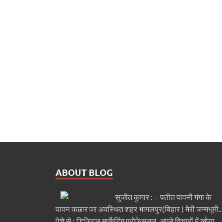
ABOUT BLOG
सुजीत कुमार : – पतीत पावनी गंगा के
पावन कछार पर अवस्थित शहर भागलपुर(बिहार ) मेरी जन्मभूमी..
पेशे से : डिजिटल मार्केटिंग प्रोफेसनल. अपने विचारों में खोया