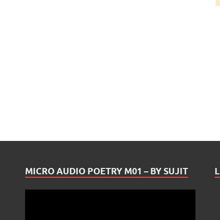
MICRO AUDIO POETRY M01 – BY SUJIT
L
Video
Player