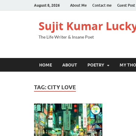
August 8, 2026
About Me
Contact me
Guest Post
Sujit Kumar Luck
The Life Writer & Insane Poet
HOME
ABOUT
POETRY
MY TH
TAG:
CITY LOVE