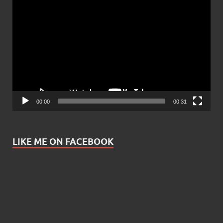
Video
Player
00:00
00:31
LIKE ME ON FACEBOOK