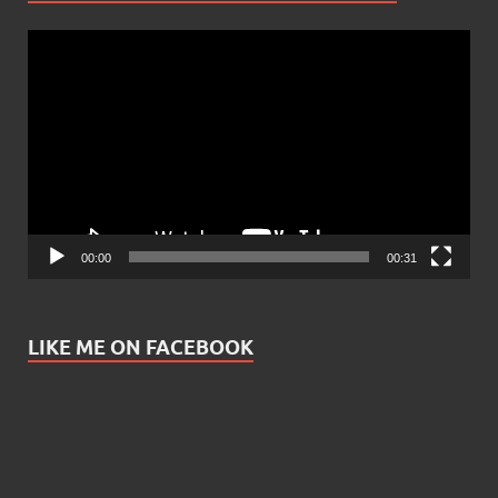
Video
Player
00:00
00:31
LIKE ME ON FACEBOOK