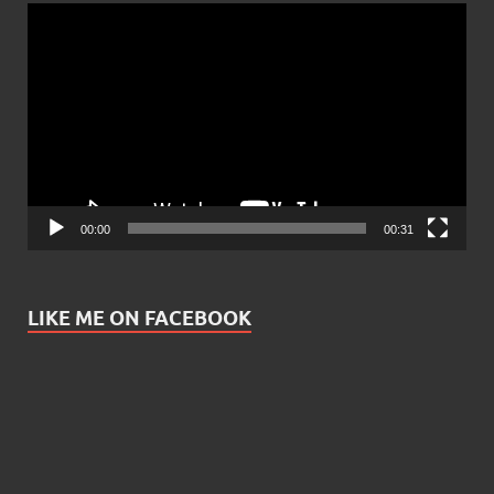
Video
Player
00:00
00:31
LIKE ME ON FACEBOOK