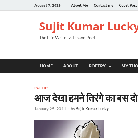
August 7, 2026
About Me
Contact me
Guest Post
Sujit Kumar Luck
The Life Writer & Insane Poet
HOME
ABOUT
POETRY
MY TH
POETRY
आज देखा हमने तिरंगे का बस दो र
January 25, 2011
-
by
Sujit Kumar Lucky