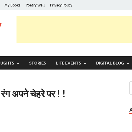
My Books
Poetry Wall
Privacy Policy
y
OUGHTS
STORIES
LIFE EVENTS
DIGITAL BLOG
ंग अपने चेहरे पर ! !