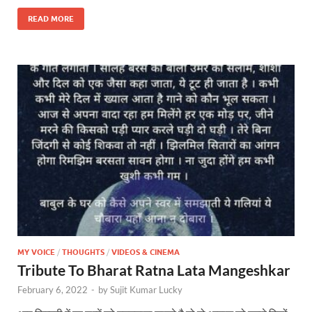
READ MORE
MY VOICE
/
THOUGHTS
/
VIDEOS & CINEMA
Tribute To Bharat Ratna Lata Mangeshkar
February 6, 2022
-
by
Sujit Kumar Lucky