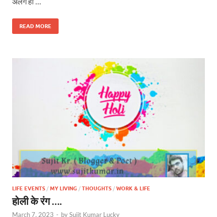
अलग ही …
READ MORE
LIFE EVENTS
/
MY LIVING
/
THOUGHTS
/
WORK & LIFE
होली के रंग ….
March 7, 2023
-
by
Sujit Kumar Lucky