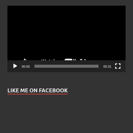
Video
Player
00:00
00:31
LIKE ME ON FACEBOOK