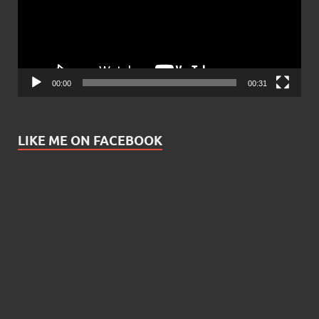
00:00
00:31
LIKE ME ON FACEBOOK