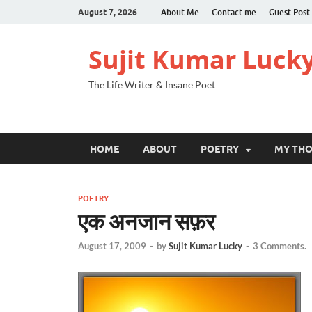
August 7, 2026
About Me
Contact me
Guest Post
Sujit Kumar Luck
The Life Writer & Insane Poet
HOME
ABOUT
POETRY
MY TH
POETRY
एक अनजान सफ़र
August 17, 2009
-
by
Sujit Kumar Lucky
-
3 Comments.