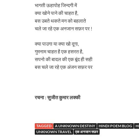
भागती ऊहापोह जिन्दगी में
क्या खोने पाने की चाहत है,
बस उबते थकते मन को बहलाते
चले जा रहे एक अनजान सफ़र पर !
क्या पाउगा या क्या खो दूगा,
गुमनाम चाहत है एक हसरत है,
सपनो की बादल की एक बूंद ही सही
बस
चले
जा
रहे
एक
अंजन
सफ़र
पर
रचना
:
सुजीत
कुमार
लक्की
TAGGED
A UNKNOWN DESTINY
HINDI POEM BLOG
H
UNKNOWN TRAVEL
एक अनजान सफ़र