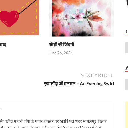
शब्द
थोड़ी सी जिंदगी
June 26, 2024
NEXT ARTICLE
एक साँझ की हलचल – An Evening Swirl
y
ूमी पतीत पावनी गंगा के पावन कछार पर अवश्थित शहर भागलपुर(बिहार
ंदी तट तक के सफर के बाद वर्तमान कर्मभूमि भागलपुर बिहार ! पेशे से