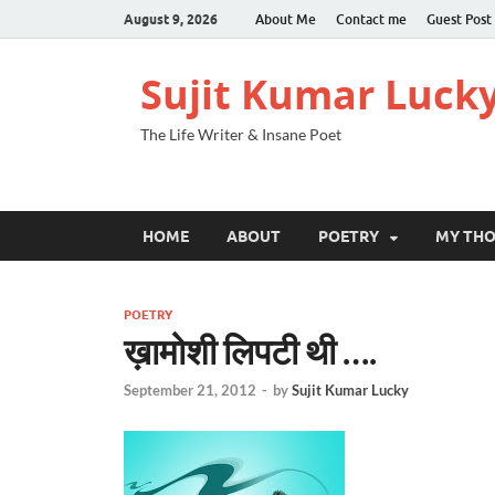
August 9, 2026
About Me
Contact me
Guest Post
Sujit Kumar Luck
The Life Writer & Insane Poet
HOME
ABOUT
POETRY
MY TH
POETRY
ख़ामोशी लिपटी थी ….
September 21, 2012
-
by
Sujit Kumar Lucky