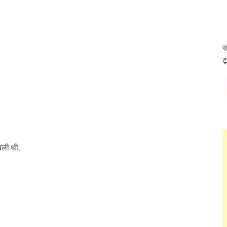
स
ट
 चली थी,