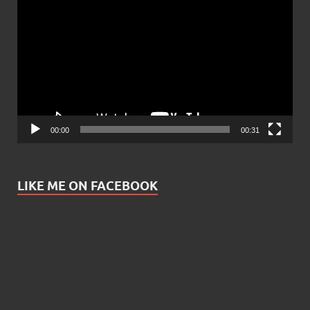
Player
00:00
00:31
LIKE ME ON FACEBOOK