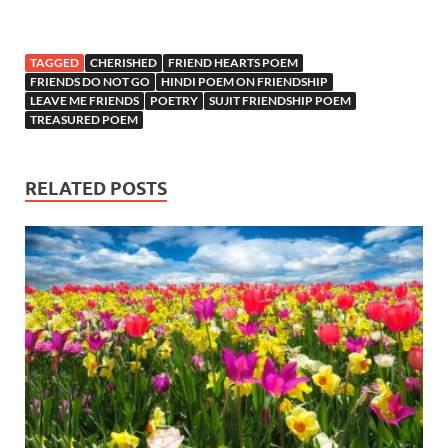
TAGGED
CHERISHED
FRIEND HEARTS POEM
FRIENDS DO NOT GO
HINDI POEM ON FRIENDSHIP
LEAVE ME FRIENDS
POETRY
SUJIT FRIENDSHIP POEM
TREASURED POEM
RELATED POSTS