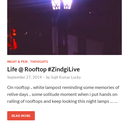
NIGHT & PEN
/
THOUGHTS
Life @ Rooftop #ZindgiLive
September 27, 2014
-
by
Sujit Kumar Lucky
On rooftop .. white lampost reminding some memories of
relive days .. some solitude moment when i put hands on
railing of rooftops and keep looking this night lamps … …
READ MORE