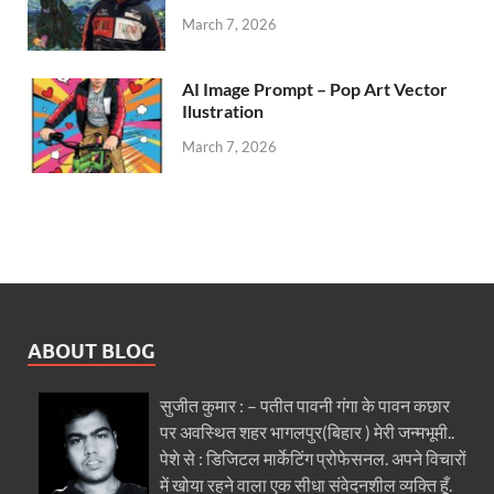
March 7, 2026
AI Image Prompt – Pop Art Vector
Ilustration
March 7, 2026
ABOUT BLOG
सुजीत कुमार : – पतीत पावनी गंगा के पावन कछार
पर अवस्थित शहर भागलपुर(बिहार ) मेरी जन्मभूमी..
पेशे से : डिजिटल मार्केटिंग प्रोफेसनल. अपने विचारों
में खोया रहने वाला एक सीधा संवेदनशील व्यक्ति हूँ.