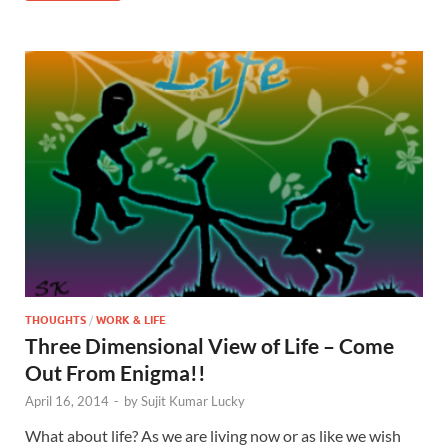
THOUGHTS
/
WORK & LIFE
Three Dimensional View of Life – Come
Out From Enigma!!
April 16, 2014
-
by
Sujit Kumar Lucky
What about life? As we are living now or as like we wish