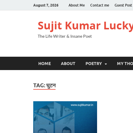
August 7, 2026
About Me
Contact me
Guest Post
Sujit Kumar Luck
The Life Writer & Insane Poet
HOME
ABOUT
POETRY
MY TH
TAG:
घुटन