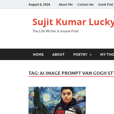
August 6, 2026
About Me
Contact me
Guest Post
Sujit Kumar Luck
The Life Writer & Insane Poet
HOME
ABOUT
POETRY
MY TH
TAG:
AI IMAGE PROMPT VAN GOGH ST