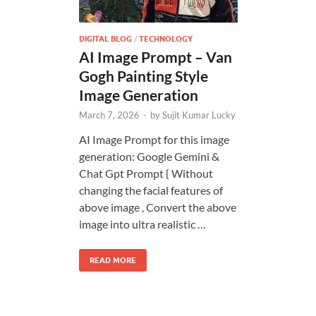
DIGITAL BLOG
/
TECHNOLOGY
AI Image Prompt – Van
Gogh Painting Style
Image Generation
March 7, 2026
-
by
Sujit Kumar Lucky
AI Image Prompt for this image
generation: Google Gemini &
Chat Gpt Prompt { Without
changing the facial features of
above image , Convert the above
image into ultra realistic …
READ MORE