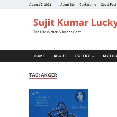
August 7, 2026
About Me
Contact me
Guest Post
Sujit Kumar Luck
The Life Writer & Insane Poet
HOME
ABOUT
POETRY
MY TH
TAG:
ANGER