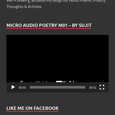
शब्दों में लिखता हूँ !Browse My Blogs for Hindi Poems, Poetry,
Thoughts & Articles.
MICRO AUDIO POETRY M01 – BY SUJIT
Video
Player
00:00
00:31
LIKE ME ON FACEBOOK