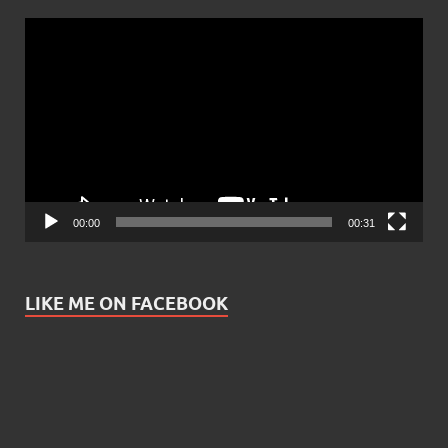
Video
Player
00:00
00:31
LIKE ME ON FACEBOOK