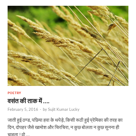
POETRY
वसंत की ताक में ….
February 5, 2016
-
by
Sujit Kumar Lucky
जाती हुई ठण्ड, पछिया हवा के थपेड़े, किसी रूठी हुई प्रेमिका की तरह का
दिन, दोपहर जैसे खामोश और चिरचिरा, न कुछ बोलता न कुछ सुनना ही
चाहता ! वो …