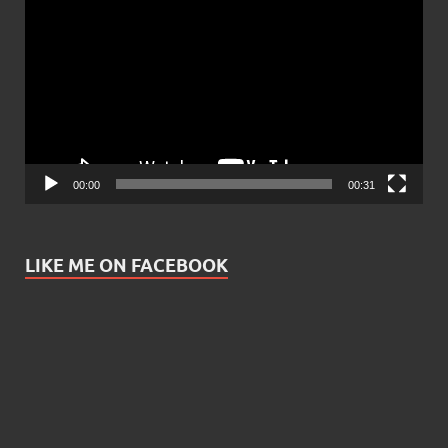
Player
00:00
00:31
LIKE ME ON FACEBOOK