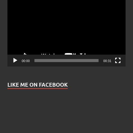
Video
Player
00:00
00:31
LIKE ME ON FACEBOOK