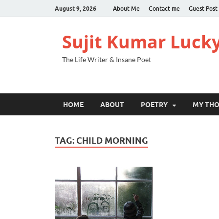
August 9, 2026
About Me
Contact me
Guest Post
Sujit Kumar Luck
The Life Writer & Insane Poet
HOME
ABOUT
POETRY
MY TH
TAG:
CHILD MORNING