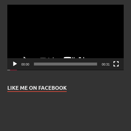
Video
Player
00:00
00:31
LIKE ME ON FACEBOOK