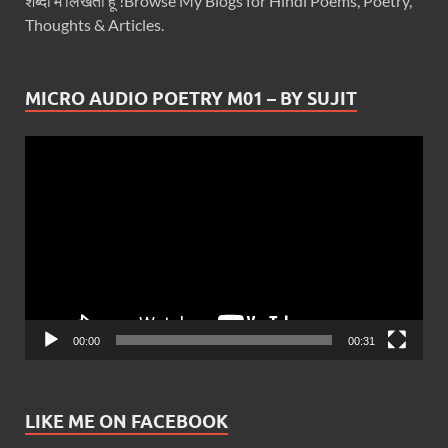
शब्दों में लिखता हूँ !Browse My Blogs for Hindi Poems, Poetry,
Thoughts & Articles.
MICRO AUDIO POETRY M01 – BY SUJIT
Video
Player
00:00
00:31
LIKE ME ON FACEBOOK