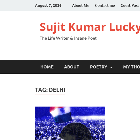
August 7, 2026
About Me
Contact me
Guest Post
Sujit Kumar Luck
The Life Writer & Insane Poet
HOME
ABOUT
POETRY
MY TH
TAG:
DELHI