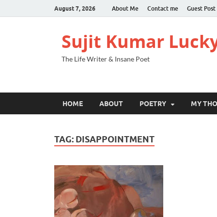
August 7, 2026
About Me
Contact me
Guest Post
Sujit Kumar Luck
The Life Writer & Insane Poet
HOME
ABOUT
POETRY
MY TH
TAG:
DISAPPOINTMENT