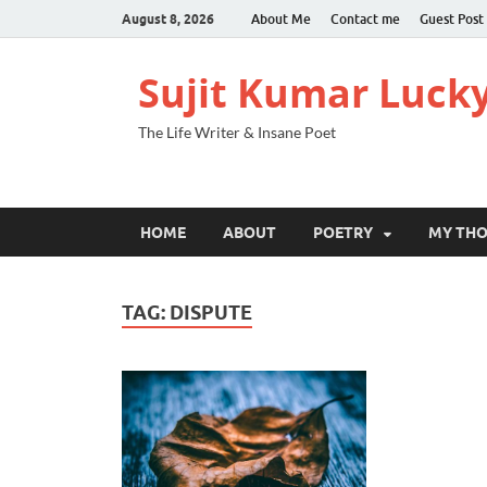
August 8, 2026
About Me
Contact me
Guest Post
Sujit Kumar Luck
The Life Writer & Insane Poet
HOME
ABOUT
POETRY
MY TH
TAG:
DISPUTE