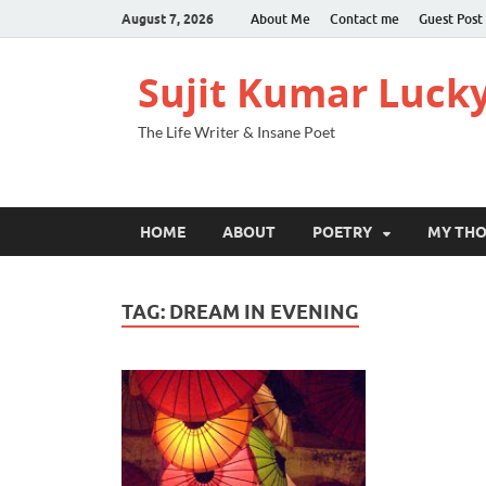
August 7, 2026
About Me
Contact me
Guest Post
Sujit Kumar Luck
The Life Writer & Insane Poet
HOME
ABOUT
POETRY
MY TH
TAG:
DREAM IN EVENING