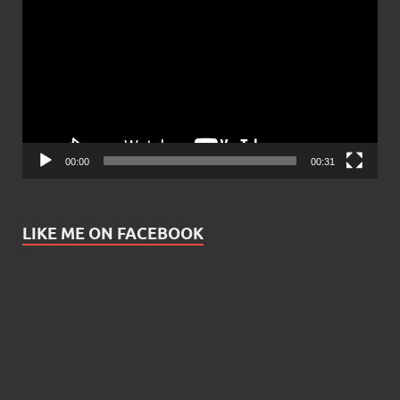
Player
00:00
00:31
LIKE ME ON FACEBOOK