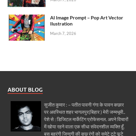
AI Image Prompt – Pop Art Vector
Ilustration
March 7, 2026
ABOUT BLOG
सुजीत कुमार : – पतीत पावनी गंगा के पावन कछार
पर अवस्थित शहर भागलपुर(बिहार ) मेरी जन्मभूमी..
पेशे से : डिजिटल मार्केटिंग प्रोफेसनल. अपने विचारों
में खोया रहने वाला एक सीधा संवेदनशील व्यक्ति हूँ.
बस बहुरंगी जिन्दगी की कुछ रंगों को समेटे टूटे फूटे