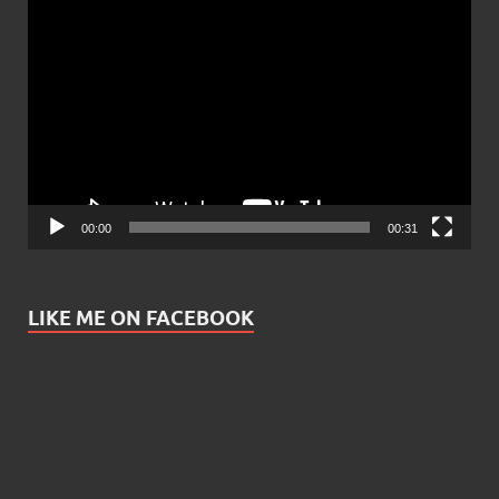
Video
Player
00:00
00:31
LIKE ME ON FACEBOOK