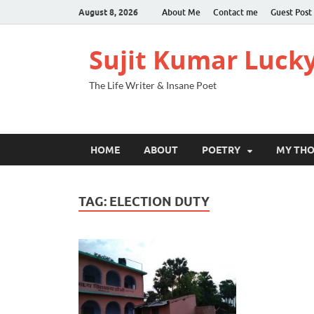
August 8, 2026
About Me
Contact me
Guest Post
Sujit Kumar Luck
The Life Writer & Insane Poet
HOME
ABOUT
POETRY
MY TH
TAG:
ELECTION DUTY