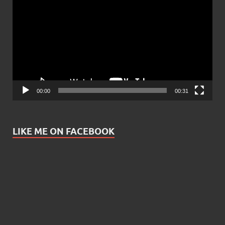
Player
00:00
00:31
LIKE ME ON FACEBOOK