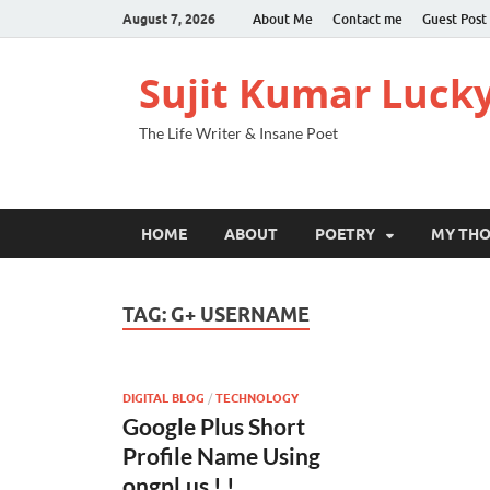
August 7, 2026
About Me
Contact me
Guest Post
Sujit Kumar Luck
The Life Writer & Insane Poet
HOME
ABOUT
POETRY
MY TH
TAG:
G+ USERNAME
DIGITAL BLOG
/
TECHNOLOGY
Google Plus Short
Profile Name Using
ongpl.us ! !