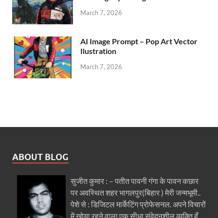
March 7, 2026
AI Image Prompt – Pop Art Vector
Ilustration
March 7, 2026
ABOUT BLOG
सुजीत कुमार : – पतीत पावनी गंगा के पावन कछार
पर अवस्थित शहर भागलपुर(बिहार ) मेरी जन्मभूमी..
पेशे से : डिजिटल मार्केटिंग प्रोफेसनल. अपने विचारों
में खोया रहने वाला एक सीधा संवेदनशील व्यक्ति हूँ.