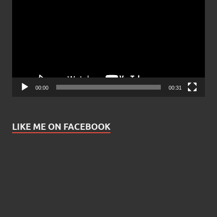
Player
00:00
00:31
LIKE ME ON FACEBOOK