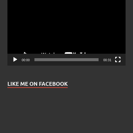
Video
Player
00:00
00:31
LIKE ME ON FACEBOOK