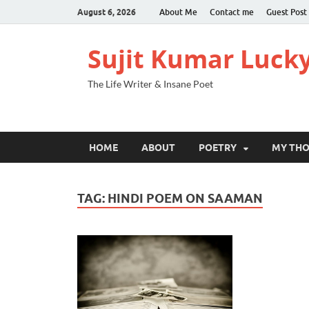
August 6, 2026
About Me
Contact me
Guest Post
Sujit Kumar Luck
The Life Writer & Insane Poet
HOME
ABOUT
POETRY
MY TH
TAG:
HINDI POEM ON SAAMAN