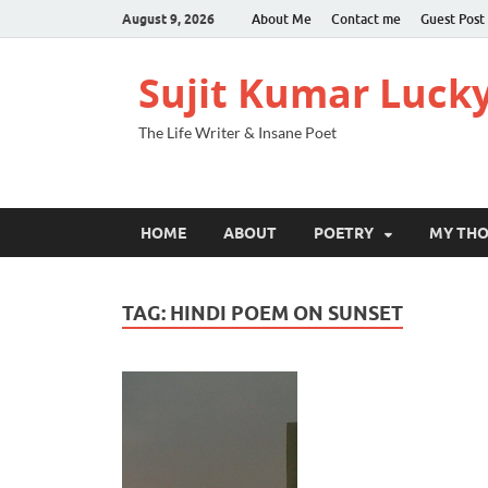
August 9, 2026
About Me
Contact me
Guest Post
Sujit Kumar Luck
The Life Writer & Insane Poet
HOME
ABOUT
POETRY
MY TH
TAG:
HINDI POEM ON SUNSET