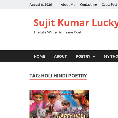
August 8, 2026
About Me
Contact me
Guest Post
Sujit Kumar Luck
The Life Writer & Insane Poet
HOME
ABOUT
POETRY
MY TH
TAG:
HOLI HINDI POETRY