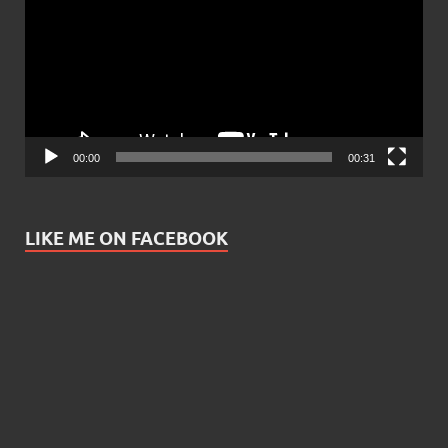
00:00
00:31
LIKE ME ON FACEBOOK