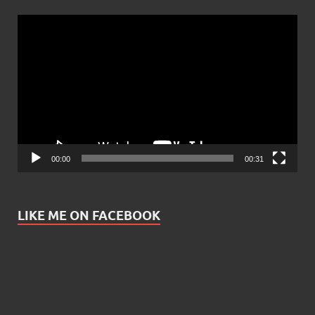
Video
Player
00:00
00:31
LIKE ME ON FACEBOOK