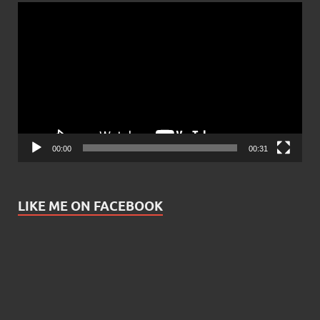
Video
Player
00:00
00:31
LIKE ME ON FACEBOOK