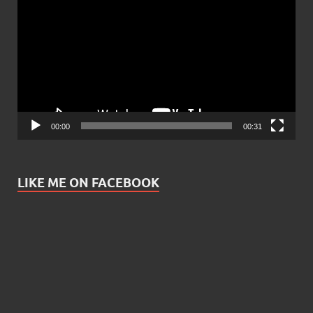
Player
00:00
00:31
LIKE ME ON FACEBOOK