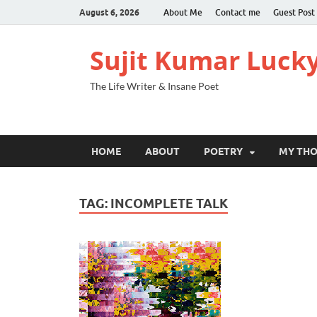
August 6, 2026
About Me
Contact me
Guest Post
Sujit Kumar Luck
The Life Writer & Insane Poet
HOME
ABOUT
POETRY
MY TH
TAG:
INCOMPLETE TALK