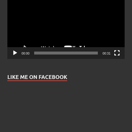
Player
00:00
00:31
LIKE ME ON FACEBOOK