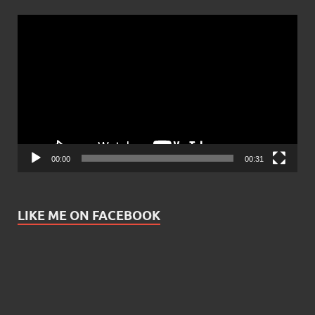
Video
Player
00:00
00:31
LIKE ME ON FACEBOOK