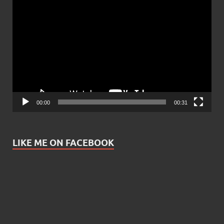
Video
Player
00:00
00:31
LIKE ME ON FACEBOOK