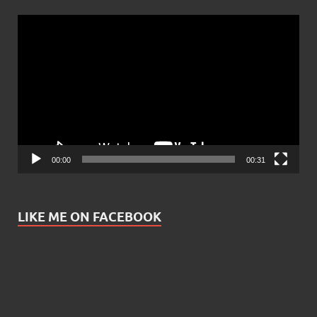
Video
Player
00:00
00:31
LIKE ME ON FACEBOOK