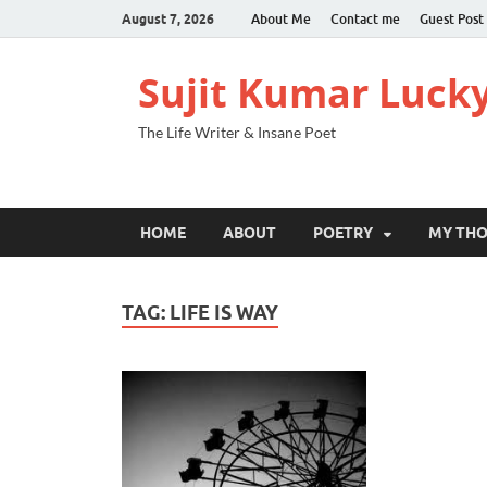
August 7, 2026
About Me
Contact me
Guest Post
Sujit Kumar Luck
The Life Writer & Insane Poet
HOME
ABOUT
POETRY
MY TH
TAG:
LIFE IS WAY